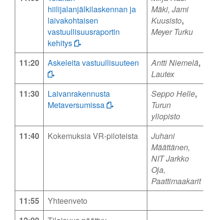
hiilijalanjälkilaskennan ja
Mäki, Jami
laivakohtaisen
Kuusisto
,
vastuullisuusraportin
Meyer Turku
kehitys
11:20
Askeleita vastuullisuuteen
Antti Niemelä
,
Lautex
11:30
Laivanrakennusta
Seppo Helle
,
Metaversumissa
Turun
yliopisto
11:40
Kokemuksia VR-piloteista
Juhani
Määttänen,
NIT
Jarkko
Oja,
Paattimaakarit
11:55
Yhteenveto