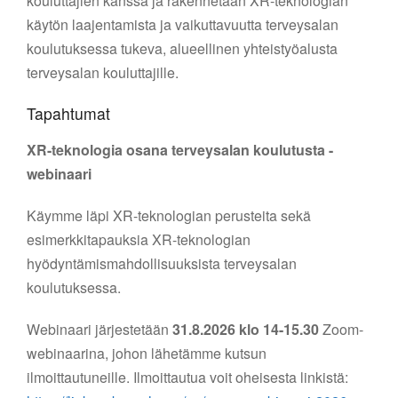
kouluttajien kanssa ja rakennetaan XR-teknologian
käytön laajentamista ja vaikuttavuutta terveysalan
koulutuksessa tukeva, alueellinen yhteistyöalusta
terveysalan kouluttajille.
Tapahtumat
XR-teknologia osana terveysalan koulutusta -
webinaari
Käymme läpi XR-teknologian perusteita sekä
esimerkkitapauksia XR-teknologian
hyödyntämismahdollisuuksista terveysalan
koulutuksessa.
Webinaari järjestetään
31.8.2026 klo 14-15.30
Zoom-
webinaarina, johon lähetämme kutsun
ilmoittautuneille. Ilmoittautua voit oheisesta linkistä: