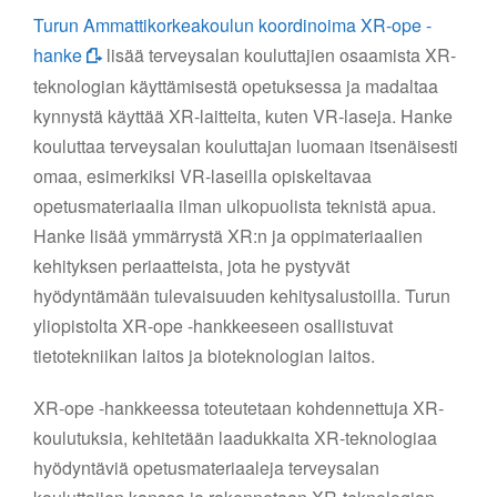
Turun Ammattikorkeakoulun koordinoima XR-ope -
hanke
lisää terveysalan kouluttajien osaamista XR-
teknologian käyttämisestä opetuksessa ja madaltaa
kynnystä käyttää XR-laitteita, kuten VR-laseja. Hanke
kouluttaa terveysalan kouluttajan luomaan itsenäisesti
omaa, esimerkiksi VR-laseilla opiskeltavaa
opetusmateriaalia ilman ulkopuolista teknistä apua.
Hanke lisää ymmärrystä XR:n ja oppimateriaalien
kehityksen periaatteista, jota he pystyvät
hyödyntämään tulevaisuuden kehitysalustoilla. Turun
yliopistolta XR-ope -hankkeeseen osallistuvat
tietotekniikan laitos ja bioteknologian laitos.
XR-ope -hankkeessa toteutetaan kohdennettuja XR-
koulutuksia, kehitetään laadukkaita XR-teknologiaa
hyödyntäviä opetusmateriaaleja terveysalan