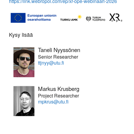
https://link.webropol.com/ep/xr-ope-webinaari-2026
Kysy lisää
Taneli Nyyssönen
Senior Researcher
ttjnyy@utu.fi
Markus Krusberg
Project Researcher
mpkrus@utu.fi