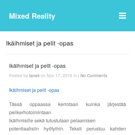
Mixed Reality
Ikäihmiset ja pelit -opas
Ikäihmiset ja pelit -opas
Posted by
taneli
on Nov 17, 2016 in |
No Comments
Ikäihmiset ja pelit -opas
Tässä oppaassa kerrotaan kuinka järjestää
pelikerhotoimintaan
ikäihmisille sekä tutustutaan pelaamisen
potentiaalisiin hyötyihin. Teksti perustuu kahden