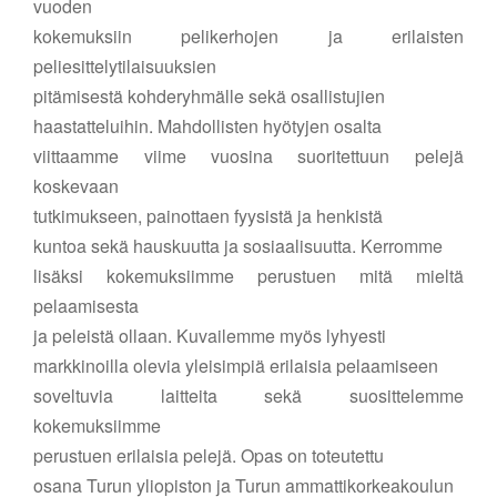
vuoden
kokemuksiin pelikerhojen ja erilaisten
peliesittelytilaisuuksien
pitämisestä kohderyhmälle sekä osallistujien
haastatteluihin. Mahdollisten hyötyjen osalta
viittaamme viime vuosina suoritettuun pelejä
koskevaan
tutkimukseen, painottaen fyysistä ja henkistä
kuntoa sekä hauskuutta ja sosiaalisuutta. Kerromme
lisäksi kokemuksiimme perustuen mitä mieltä
pelaamisesta
ja peleistä ollaan. Kuvailemme myös lyhyesti
markkinoilla olevia yleisimpiä erilaisia pelaamiseen
soveltuvia laitteita sekä suosittelemme
kokemuksiimme
perustuen erilaisia pelejä. Opas on toteutettu
osana Turun yliopiston ja Turun ammattikorkeakoulun